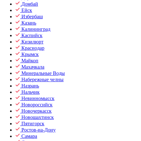
Домбай
Ейск
Избербаш
Казань
Калининград
Каспийск
Кизилюрт
Краснодар
Крымск
Майкоп
Махачкала
Минеральные Воды
Набережные челны
Назрань
Нальчик
Невинномысск
Новороссийск
Новочеркасск
Новошахтинск
Пятигорск
Ростов-на-Дону
Самара