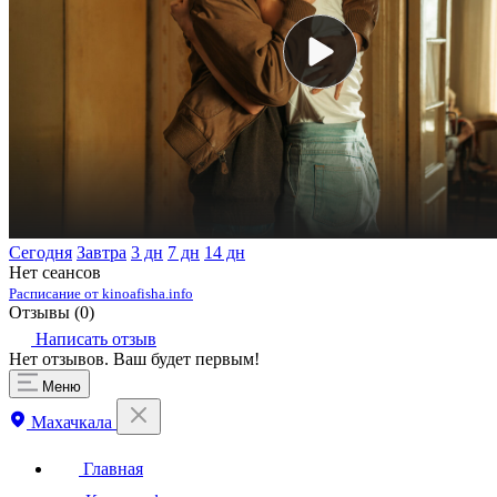
Сегодня
Завтра
3 дн
7 дн
14 дн
Нет сеансов
Расписание от kinoafisha.info
Отзывы (
0
)
Написать отзыв
Нет отзывов. Ваш будет первым!
Меню
Махачкала
Главная