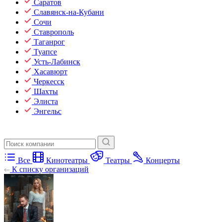
Саратов
Славянск-на-Кубани
Сочи
Ставрополь
Таганрог
Туапсе
Усть-Лабинск
Хасавюрт
Черкесск
Шахты
Элиста
Энгельс
Все
Кинотеатры
Театры
Концерты
К списку организаций