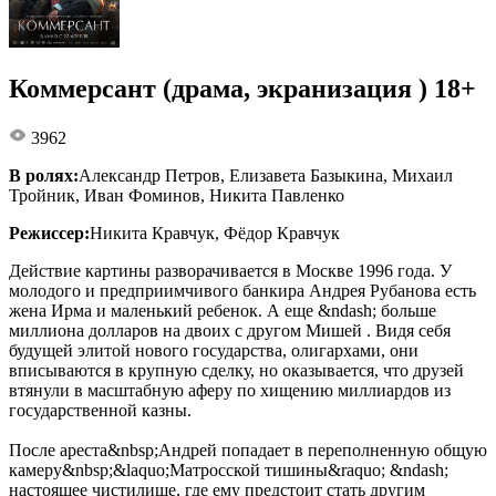
Коммерсант (драма, экранизация ) 18+
3962
В ролях:
Александр Петров, Елизавета Базыкина, Михаил
Тройник, Иван Фоминов, Никита Павленко
Режиссер:
Никита Кравчук, Фёдор Кравчук
Действие картины разворачивается в Москве 1996 года. У
молодого и предприимчивого банкира Андрея Рубанова есть
жена Ирма и маленький ребенок. А еще &ndash; больше
миллиона долларов на двоих с другом Мишей . Видя себя
будущей элитой нового государства, олигархами, они
вписываются в крупную сделку, но оказывается, что друзей
втянули в масштабную аферу по хищению миллиардов из
государственной казны.
После ареста&nbsp;Андрей попадает в переполненную общую
камеру&nbsp;&laquo;Матросской тишины&raquo; &ndash;
настоящее чистилище, где ему предстоит стать другим