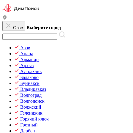
Выберите город
Close
Азов
Анапа
Армавир
Архыз
Астрахань
Балаково
Буйнакск
Владикавказ
Волгоград
Волгодонск
Волжский
Геленджик
Горячий ключ
Грозный
Дербент