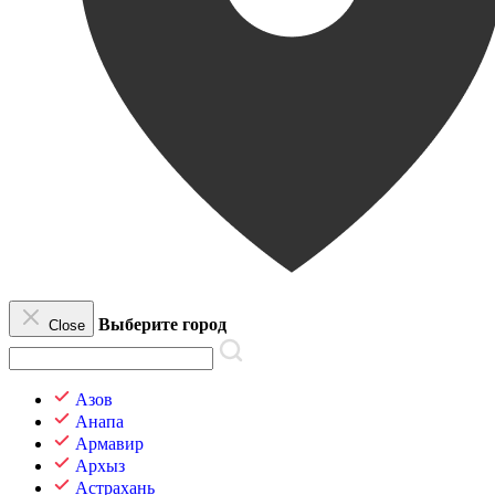
Выберите город
Close
Азов
Анапа
Армавир
Архыз
Астрахань