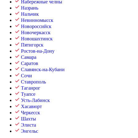
Набережные челны
Назрань
Нальчик
Невинномысск
Новороссийск
Новочеркасск
Новошахтинск
Пятигорск
Ростов-на-Дону
Самара
Саратов
Славянск-на-Кубани
Сочи
Ставрополь
Таганрог
Туапсе
Усть-Лабинск
Хасавюрт
Черкесск
Шахты
Элиста
Энгельс