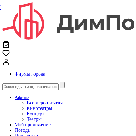
е
Фирмы города
Афиша
Все мероприятия
Кинотеатры
Концерты
Театры
Моб.приложение
Погода
Поддержка