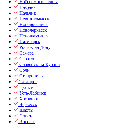
Набережные челны
Назрань
Нальчик
Невинномысск
Новороссийск
Новочеркасск
Новошахтинск
Пятигорск
Ростов-на-Дону
Самара
Саратов
Славянск-на-Кубани
Сочи
Ставрополь
Таганрог
Туапсе
Усть-Лабинск
Хасавюрт
Черкесск
Шахты
Элиста
Энгельс