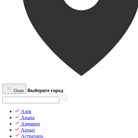
Выберите город
Close
Азов
Анапа
Армавир
Архыз
Астрахань