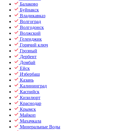
Балаково
Буйнакск
Владикавказ
Волгоград
Волгодонск
Волжский
Геленджик
Горячий ключ
Грозный
Дербент
Домбай
Ейск
Избербаш
Казань
Калининград
Каспийск
Кизилюрт
Краснодар
Крымск
Майкоп
Махачкала
Минеральные Воды