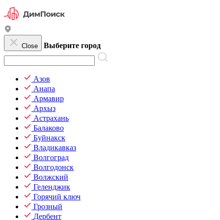
Выберите город
Close
Азов
Анапа
Армавир
Архыз
Астрахань
Балаково
Буйнакск
Владикавказ
Волгоград
Волгодонск
Волжский
Геленджик
Горячий ключ
Грозный
Дербент