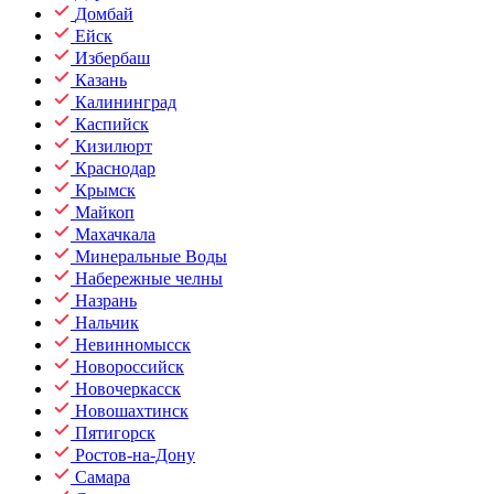
Домбай
Ейск
Избербаш
Казань
Калининград
Каспийск
Кизилюрт
Краснодар
Крымск
Майкоп
Махачкала
Минеральные Воды
Набережные челны
Назрань
Нальчик
Невинномысск
Новороссийск
Новочеркасск
Новошахтинск
Пятигорск
Ростов-на-Дону
Самара