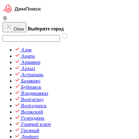
Выберите город
Close
Азов
Анапа
Армавир
Архыз
Астрахань
Балаково
Буйнакск
Владикавказ
Волгоград
Волгодонск
Волжский
Геленджик
Горячий ключ
Грозный
Дербент