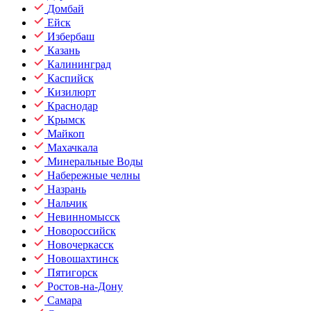
Домбай
Ейск
Избербаш
Казань
Калининград
Каспийск
Кизилюрт
Краснодар
Крымск
Майкоп
Махачкала
Минеральные Воды
Набережные челны
Назрань
Нальчик
Невинномысск
Новороссийск
Новочеркасск
Новошахтинск
Пятигорск
Ростов-на-Дону
Самара