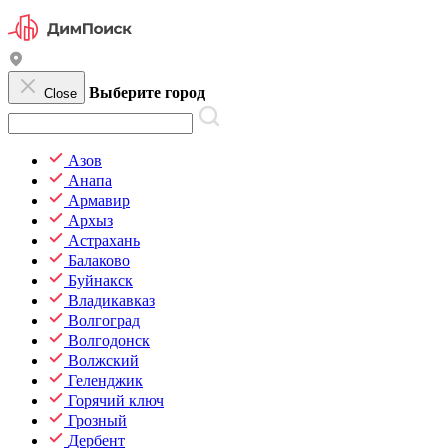
Выберите город
Close
Азов
Анапа
Армавир
Архыз
Астрахань
Балаково
Буйнакск
Владикавказ
Волгоград
Волгодонск
Волжский
Геленджик
Горячий ключ
Грозный
Дербент