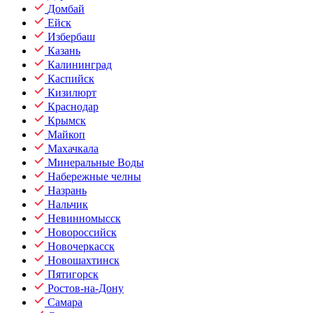
Домбай
Ейск
Избербаш
Казань
Калининград
Каспийск
Кизилюрт
Краснодар
Крымск
Майкоп
Махачкала
Минеральные Воды
Набережные челны
Назрань
Нальчик
Невинномысск
Новороссийск
Новочеркасск
Новошахтинск
Пятигорск
Ростов-на-Дону
Самара