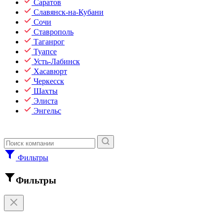
Саратов
Славянск-на-Кубани
Сочи
Ставрополь
Таганрог
Туапсе
Усть-Лабинск
Хасавюрт
Черкесск
Шахты
Элиста
Энгельс
Фильтры
Фильтры