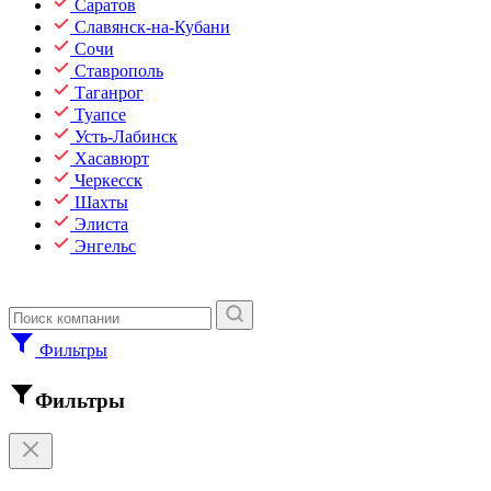
Саратов
Славянск-на-Кубани
Сочи
Ставрополь
Таганрог
Туапсе
Усть-Лабинск
Хасавюрт
Черкесск
Шахты
Элиста
Энгельс
Фильтры
Фильтры