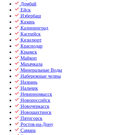
Домбай
Ейск
Избербаш
Казань
Калининград
Каспийск
Кизилюрт
Краснодар
Крымск
Майкоп
Махачкала
Минеральные Воды
Набережные челны
Назрань
Нальчик
Невинномысск
Новороссийск
Новочеркасск
Новошахтинск
Пятигорск
Ростов-на-Дону
Самара