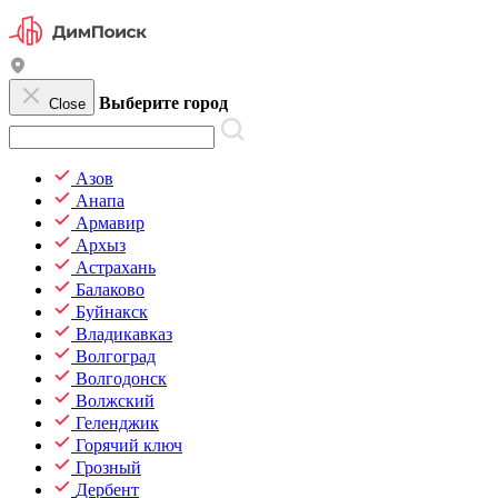
Выберите город
Close
Азов
Анапа
Армавир
Архыз
Астрахань
Балаково
Буйнакск
Владикавказ
Волгоград
Волгодонск
Волжский
Геленджик
Горячий ключ
Грозный
Дербент