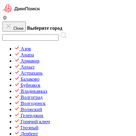
Выберите город
Close
Азов
Анапа
Армавир
Архыз
Астрахань
Балаково
Буйнакск
Владикавказ
Волгоград
Волгодонск
Волжский
Геленджик
Горячий ключ
Грозный
Дербент