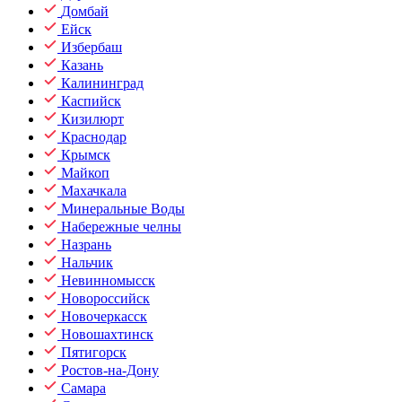
Домбай
Ейск
Избербаш
Казань
Калининград
Каспийск
Кизилюрт
Краснодар
Крымск
Майкоп
Махачкала
Минеральные Воды
Набережные челны
Назрань
Нальчик
Невинномысск
Новороссийск
Новочеркасск
Новошахтинск
Пятигорск
Ростов-на-Дону
Самара