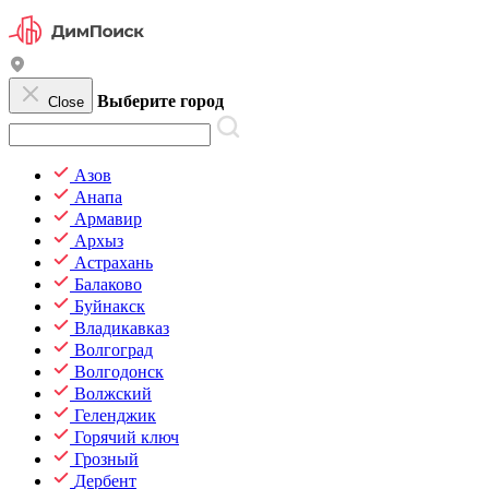
Выберите город
Close
Азов
Анапа
Армавир
Архыз
Астрахань
Балаково
Буйнакск
Владикавказ
Волгоград
Волгодонск
Волжский
Геленджик
Горячий ключ
Грозный
Дербент