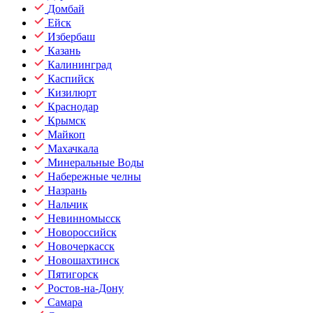
Домбай
Ейск
Избербаш
Казань
Калининград
Каспийск
Кизилюрт
Краснодар
Крымск
Майкоп
Махачкала
Минеральные Воды
Набережные челны
Назрань
Нальчик
Невинномысск
Новороссийск
Новочеркасск
Новошахтинск
Пятигорск
Ростов-на-Дону
Самара