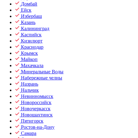
Домбай
Ейск
Избербаш
Казань
Калининград
Каспийск
Кизилюрт
Краснодар
Крымск
Майкоп
Махачкала
Минеральные Воды
Набережные челны
Назрань
Нальчик
Невинномысск
Новороссийск
Новочеркасск
Новошахтинск
Пятигорск
Ростов-на-Дону
Самара