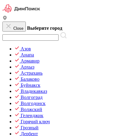
Выберите город
Close
Азов
Анапа
Армавир
Архыз
Астрахань
Балаково
Буйнакск
Владикавказ
Волгоград
Волгодонск
Волжский
Геленджик
Горячий ключ
Грозный
Дербент