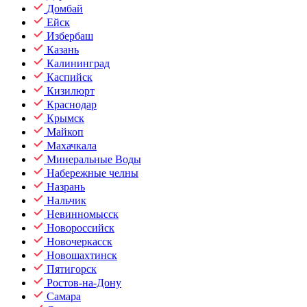
Домбай
Ейск
Избербаш
Казань
Калининград
Каспийск
Кизилюрт
Краснодар
Крымск
Майкоп
Махачкала
Минеральные Воды
Набережные челны
Назрань
Нальчик
Невинномысск
Новороссийск
Новочеркасск
Новошахтинск
Пятигорск
Ростов-на-Дону
Самара