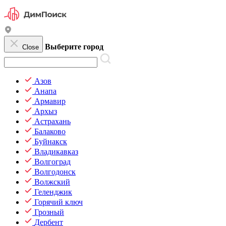
Выберите город
Close
Азов
Анапа
Армавир
Архыз
Астрахань
Балаково
Буйнакск
Владикавказ
Волгоград
Волгодонск
Волжский
Геленджик
Горячий ключ
Грозный
Дербент