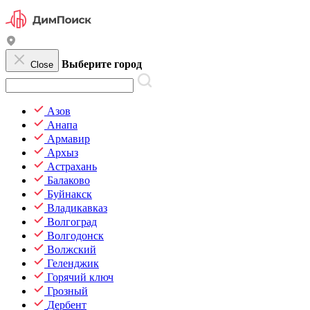
Выберите город
Close
Азов
Анапа
Армавир
Архыз
Астрахань
Балаково
Буйнакск
Владикавказ
Волгоград
Волгодонск
Волжский
Геленджик
Горячий ключ
Грозный
Дербент