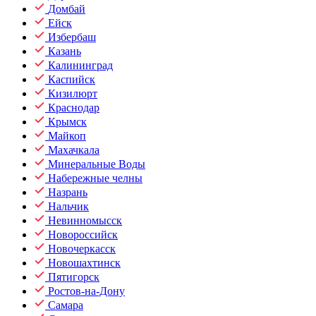
Домбай
Ейск
Избербаш
Казань
Калининград
Каспийск
Кизилюрт
Краснодар
Крымск
Майкоп
Махачкала
Минеральные Воды
Набережные челны
Назрань
Нальчик
Невинномысск
Новороссийск
Новочеркасск
Новошахтинск
Пятигорск
Ростов-на-Дону
Самара