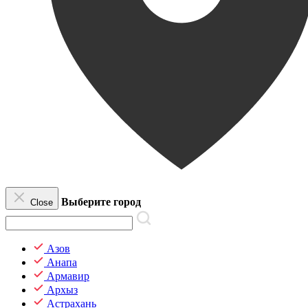
Выберите город
Close
Азов
Анапа
Армавир
Архыз
Астрахань