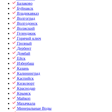
Балаково
Буйнакск
Владикавказ
Волгоград
Волгодонск
Волжский
Геленджик
Горячий ключ
Грозный
Дербент
Домбай
Ейск
Избербаш
Казань
Калининград
Каспийск
Кизилюрт
Краснодар
Крымск
Майкоп
Махачкала
Минеральные Воды