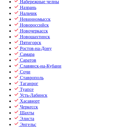
Набережные челны
Назрань
Нальчик
Невинномысск
Новороссийск
Новочеркасск
Новошахтинск
Пятигорск
Ростов-на-Дону
Самара
Саратов
Славянск-на-Кубани
Сочи
Ставрополь
Таганрог
Туапсе
Усть-Лабинск
Хасавюрт
Черкесск
Шахты
Элиста
Энгельс