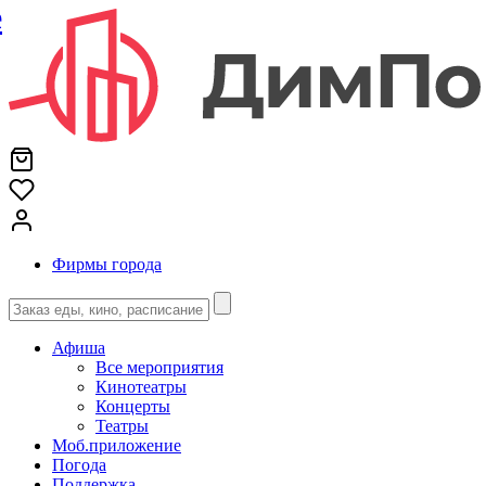
е
Фирмы города
Афиша
Все мероприятия
Кинотеатры
Концерты
Театры
Моб.приложение
Погода
Поддержка