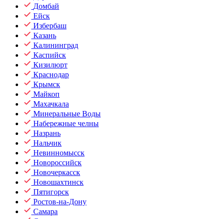
Домбай
Ейск
Избербаш
Казань
Калининград
Каспийск
Кизилюрт
Краснодар
Крымск
Майкоп
Махачкала
Минеральные Воды
Набережные челны
Назрань
Нальчик
Невинномысск
Новороссийск
Новочеркасск
Новошахтинск
Пятигорск
Ростов-на-Дону
Самара