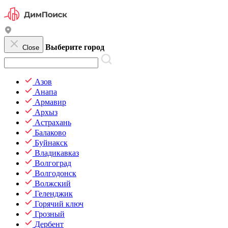
Выберите город
Close
Азов
Анапа
Армавир
Архыз
Астрахань
Балаково
Буйнакск
Владикавказ
Волгоград
Волгодонск
Волжский
Геленджик
Горячий ключ
Грозный
Дербент