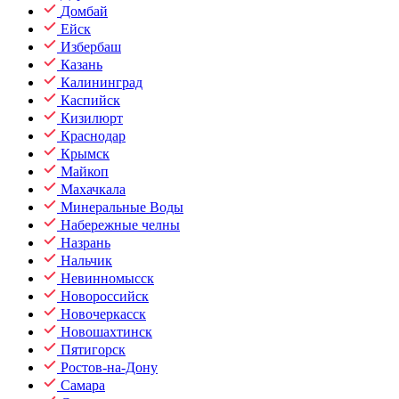
Домбай
Ейск
Избербаш
Казань
Калининград
Каспийск
Кизилюрт
Краснодар
Крымск
Майкоп
Махачкала
Минеральные Воды
Набережные челны
Назрань
Нальчик
Невинномысск
Новороссийск
Новочеркасск
Новошахтинск
Пятигорск
Ростов-на-Дону
Самара