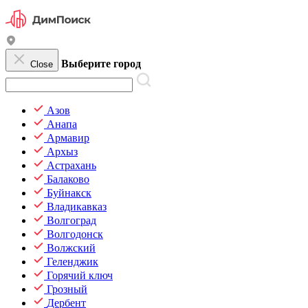
Выберите город
Close
Азов
Анапа
Армавир
Архыз
Астрахань
Балаково
Буйнакск
Владикавказ
Волгоград
Волгодонск
Волжский
Геленджик
Горячий ключ
Грозный
Дербент