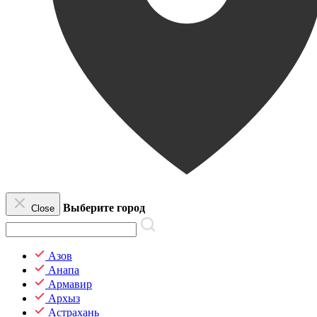
Выберите город
Close
Азов
Анапа
Армавир
Архыз
Астрахань