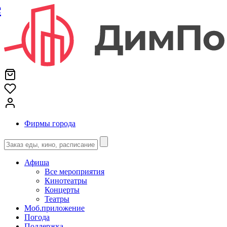
е
Фирмы города
Афиша
Все мероприятия
Кинотеатры
Концерты
Театры
Моб.приложение
Погода
Поддержка