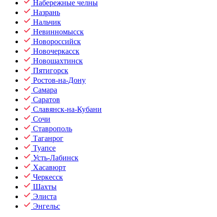
Набережные челны
Назрань
Нальчик
Невинномысск
Новороссийск
Новочеркасск
Новошахтинск
Пятигорск
Ростов-на-Дону
Самара
Саратов
Славянск-на-Кубани
Сочи
Ставрополь
Таганрог
Туапсе
Усть-Лабинск
Хасавюрт
Черкесск
Шахты
Элиста
Энгельс