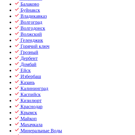
Балаково
Буйнакск
Владикавказ
Волгоград
Волгодонск
Волжский
Геленджик
Горячий ключ
Грозный
Дербент
Домбай
Ейск
Избербаш
Казань
Калининград
Каспийск
Кизилюрт
Краснодар
Крымск
Майкоп
Махачкала
Минеральные Воды