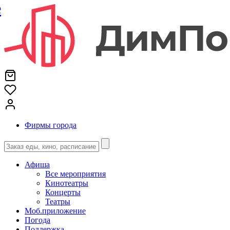
е
Фирмы города
Афиша
Все мероприятия
Кинотеатры
Концерты
Театры
Моб.приложение
Погода
Поддержка