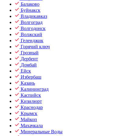
Балаково
Буйнакск
Владикавказ
Волгоград
Волгодонск
Волжский
Геленджик
Горячий ключ
Грозный
Дербент
Домбай
Ейск
Избербаш
Казань
Калининград
Каспийск
Кизилюрт
Краснодар
Крымск
Майкоп
Махачкала
Минеральные Воды