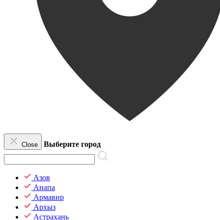
Выберите город
Close
Азов
Анапа
Армавир
Архыз
Астрахань