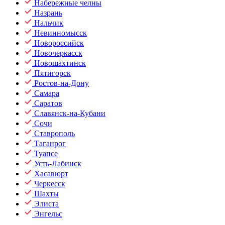
Набережные челны
Назрань
Нальчик
Невинномысск
Новороссийск
Новочеркасск
Новошахтинск
Пятигорск
Ростов-на-Дону
Самара
Саратов
Славянск-на-Кубани
Сочи
Ставрополь
Таганрог
Туапсе
Усть-Лабинск
Хасавюрт
Черкесск
Шахты
Элиста
Энгельс