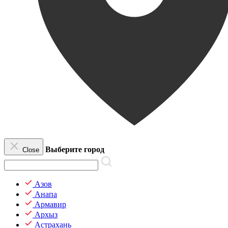
Выберите город
Close
Азов
Анапа
Армавир
Архыз
Астрахань