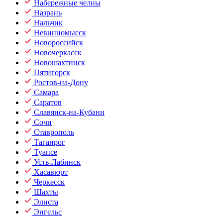
Набережные челны
Назрань
Нальчик
Невинномысск
Новороссийск
Новочеркасск
Новошахтинск
Пятигорск
Ростов-на-Дону
Самара
Саратов
Славянск-на-Кубани
Сочи
Ставрополь
Таганрог
Туапсе
Усть-Лабинск
Хасавюрт
Черкесск
Шахты
Элиста
Энгельс