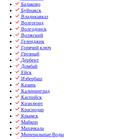
Балаково
Буйнакск
Владикавказ
Волгоград
Волгодонск
Волжский
Геленджик
Горячий ключ
Грозный
Дербент
Домбай
Ейск
Избербаш
Казань
Калининград
Каспийск
Кизилюрт
Краснодар
Крымск
Майкоп
Махачкала
Минеральные Воды