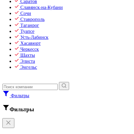
Саратов
Славянск-на-Кубани
Сочи
Ставрополь
Таганрог
Туапсе
Усть-Лабинск
Хасавюрт
Черкесск
Шахты
Элиста
Энгельс
Фильтры
Фильтры