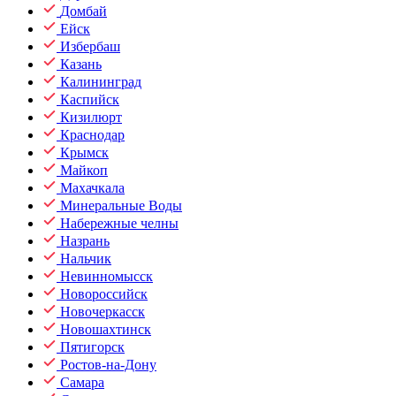
Домбай
Ейск
Избербаш
Казань
Калининград
Каспийск
Кизилюрт
Краснодар
Крымск
Майкоп
Махачкала
Минеральные Воды
Набережные челны
Назрань
Нальчик
Невинномысск
Новороссийск
Новочеркасск
Новошахтинск
Пятигорск
Ростов-на-Дону
Самара