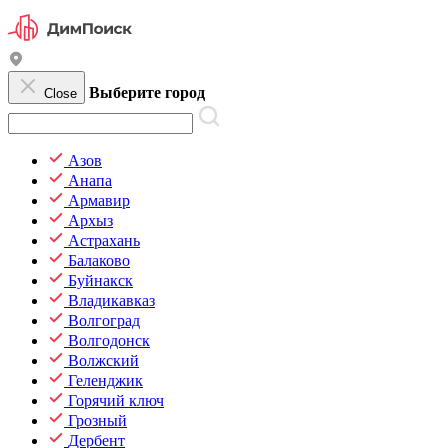
Выберите город
Close
Азов
Анапа
Армавир
Архыз
Астрахань
Балаково
Буйнакск
Владикавказ
Волгоград
Волгодонск
Волжский
Геленджик
Горячий ключ
Грозный
Дербент